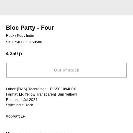
Bloc Party - Four
Rock / Pop / Indie
SKU:
5400863159580
4 350
р.
Out of stock
Label: [PIAS] Recordings – PIASC1094LPX
Format: LP, Yellow Transparent [Sun Yellow]
Released: Jul 2024
Style: Indie Rock
Формат: LP