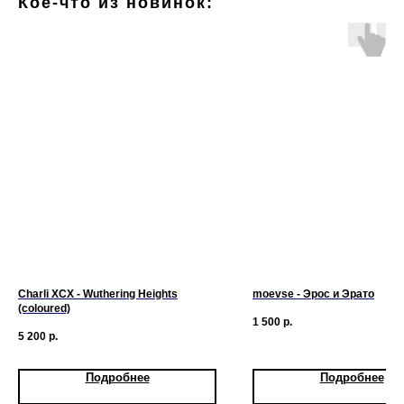
Кое-что из новинок:
Charli XCX - Wuthering Heights
moevse - Эрос и Эрато
(coloured)
1 500
р.
5 200
р.
Подробнее
Подробнее