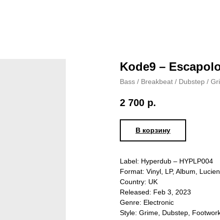
Kode9 – Escapolo
Bass / Breakbeat / Dubstep / G
2 700
р.
В корзину
Label: Hyperdub – HYPLP004
Format: Vinyl, LP, Album, Lucie
Country: UK
Released: Feb 3, 2023
Genre: Electronic
Style: Grime, Dubstep, Footwor