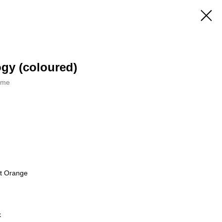
gy (coloured)
rime
nt Orange
k