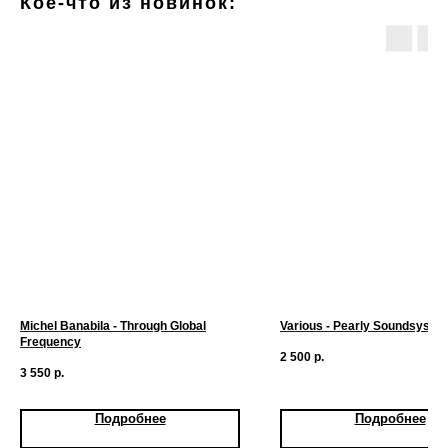
Кое-что из новинок:
Michel Banabila - Through Global
Various - Pearly Soundsystem 
Frequency
2 500
р.
3 550
р.
Подробнее
Подробнее