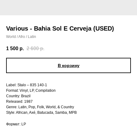
Various - Bahia Sol E Cerveja (USED)
World / Afro / Latin
1 500
р.
2 600
р.
В корзину
Label: Stalo – 835 140-1
Format: Vinyl, LP, Compilation
Country: Brazil
Released: 1987
Genre: Latin, Pop, Folk, World, & Country
Style: African, Axé, Batucada, Samba, MPB
Формат: LP