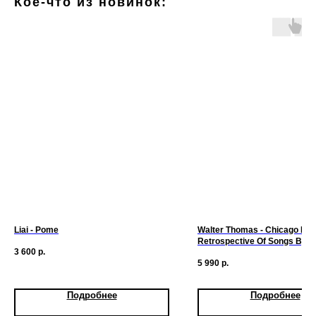
Кое-что из новинок:
Liai - Pome
Walter Thomas - Chicago Kni
Retrospective Of Songs By W
3 600
р.
Thomas)
5 990
р.
Подробнее
Подробнее