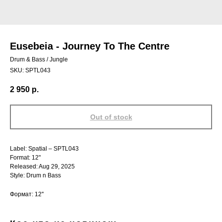
Eusebeia - Journey To The Centre
Drum & Bass / Jungle
SKU:
SPTL043
2 950
р.
Out of stock
Label: Spatial – SPTL043
Format: 12"
Released: Aug 29, 2025
Style: Drum n Bass
Формат: 12''