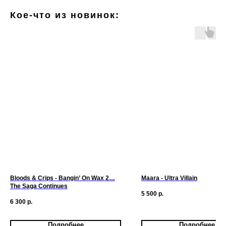
Кое-что из новинок:
Bloods & Crips - Bangin’ On Wax 2…
Maara - Ultra Villain
The Saga Continues
5 500
р.
6 300
р.
Подробнее
Подробнее