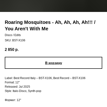
Roaring Mosquitoes - Ah, Ah, Ah, Ah!!! /
You Aren't With Me
Disco / Edits
SKU:
BST-X106
2 850
р.
В корзину
Label: Best Record Italy – BST-X106, Best Record – BST-X106
Format: 12"
Released: Jul 2025
Style: Italo-Disco, Synth-pop
Формат: 12''