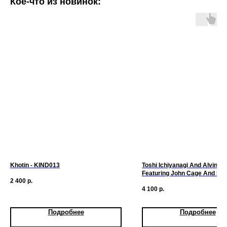
Кое-что из новинок:
Khotin - KIND013
Toshi Ichiyanagi And Alvin Lu
Featuring John Cage And Dav
2 400
р.
- Appearance / Music For Sol
4 100
р.
Performer
Подробнее
Подробнее