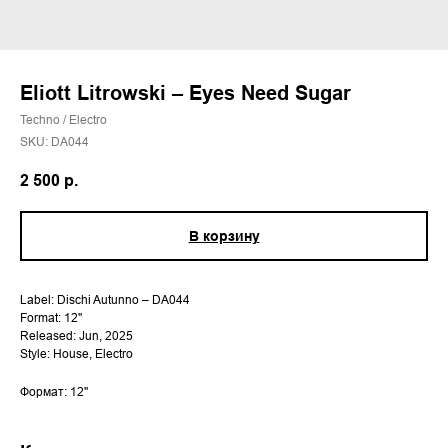
Eliott Litrowski – Eyes Need Sugar
Techno / Electro
SKU:
DA044
2 500
р.
В корзину
Label: Dischi Autunno – DA044
Format: 12"
Released: Jun, 2025
Style: House, Electro
Формат: 12''