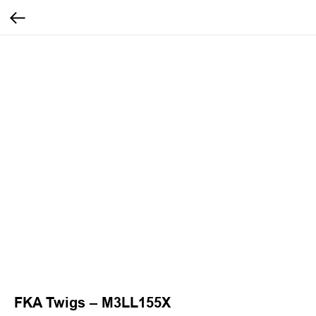
FKA Twigs – M3LL155X