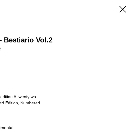
 Bestiario Vol.2
d
 edition # twentytwo
ted Edition, Numbered
rimental