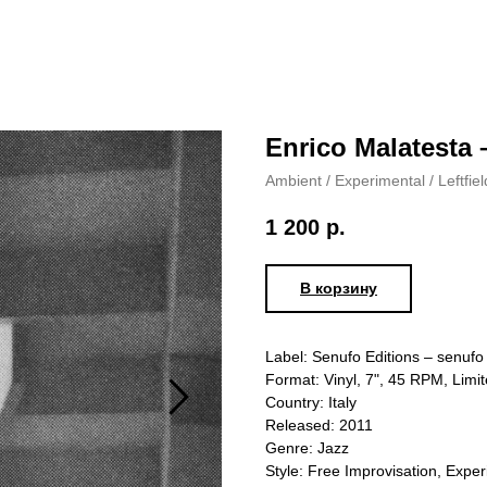
Enrico Malatesta –
Ambient / Experimental / Leftfiel
1 200
р.
В корзину
Label: Senufo Editions – senufo
Format: Vinyl, 7", 45 RPM, Limi
Country: Italy
Released: 2011
Genre: Jazz
Style: Free Improvisation, Expe