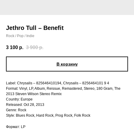
Jethro Tull – Benefit
Rock / Pop / Indie
3 100
р.
3 900
р.
В корзину
Label: Chrysalis – 825646410194, Chrysalis – 8256464101 9 4
Format: Vinyl, LP, Album, Reissue, Remastered, Stereo, 180 Gram, The
2013 Steven Wilson Stereo Remix
Country: Europe
Released: Oct 28, 2013
Genre: Rock
Style: Blues Rock, Hard Rock, Prog Rock, Folk Rock
Формат: LP