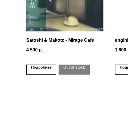
Satoshi & Makoto - Mirage Cafe
engini
4 500
р.
1 600
Подробнее
Out of stock
Под