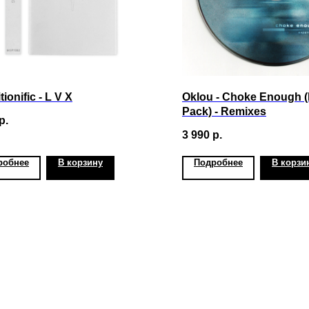
tionific - L V X
Oklou - Choke Enough 
Pack) - Remixes
р.
3 990
р.
робнее
В корзину
Подробнее
В корзи