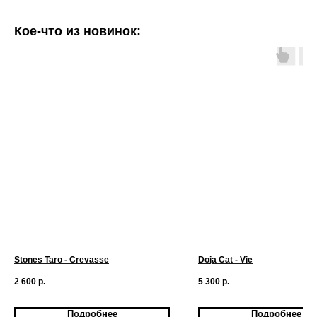
Кое-что из новинок:
Stones Taro - Crevasse
Doja Cat - Vie
2 600
р.
5 300
р.
Подробнее
Подробнее