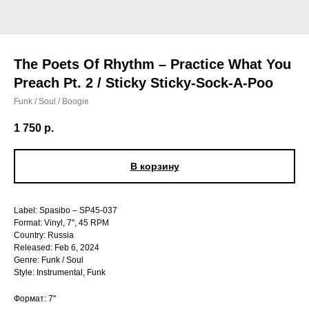
The Poets Of Rhythm – Practice What You
Preach Pt. 2 / Sticky Sticky-Sock-A-Poo
Funk / Soul / Boogie
1 750
р.
В корзину
Label: Spasibo – SP45-037
Format: Vinyl, 7", 45 RPM
Country: Russia
Released: Feb 6, 2024
Genre: Funk / Soul
Style: Instrumental, Funk
Формат: 7''