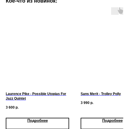
Кое-что из новинок:
Laurence Pike - Possible Utopias For
Sans Merit - Trolley Polly
Jazz Quintet
3 990
р.
3 600
р.
Подробнее
Подробнее