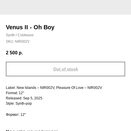
Venus II - Oh Boy
Synth / Coldwave
SKU:
NIR002V
2 500
р.
Out of stock
Label: New Islands – NIR002V, Pleasure Of Love – NIR002V
Format: 12"
Released: Sep 5, 2025
Style: Synth-pop
Формат: 12''