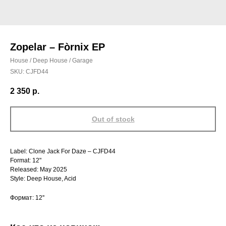
Zopelar – Fòrnix EP
House / Deep House / Garage
SKU:
CJFD44
2 350
р.
Out of stock
Label: Clone Jack For Daze – CJFD44
Format: 12"
Released: May 2025
Style: Deep House, Acid
Формат: 12''