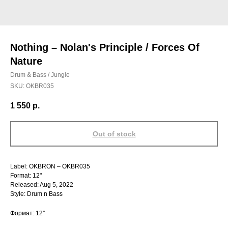
Nothing – Nolan's Principle / Forces Of
Nature
Drum & Bass / Jungle
SKU:
OKBR035
1 550
р.
Out of stock
Label: OKBRON – OKBR035
Format: 12"
Released: Aug 5, 2022
Style: Drum n Bass
Формат: 12''