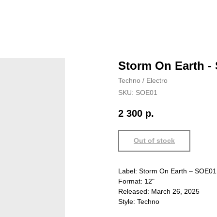
Storm On Earth -
Techno / Electro
SKU:
SOE01
2 300
р.
Out of stock
Label: Storm On Earth – SOE01
Format: 12"
Released: March 26, 2025
Style: Techno