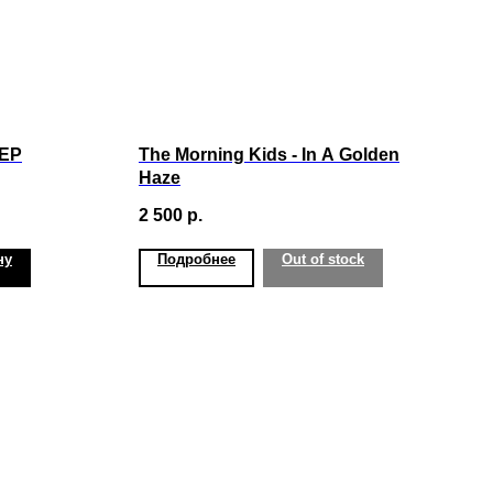
 EP
The Morning Kids - In A Golden
Haze
2 500
р.
ну
Подробнее
Out of stock