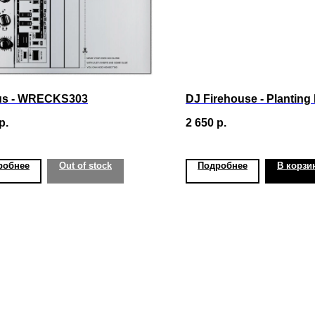
us - WRECKS303
DJ Firehouse - Planting
р.
2 650
р.
робнее
Out of stock
Подробнее
В корзи