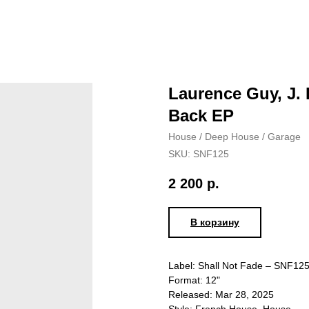
Laurence Guy, J.
Back EP
House / Deep House / Garage
SKU:
SNF125
2 200
р.
В корзину
Label: Shall Not Fade – SNF12
Format: 12"
Released: Mar 28, 2025