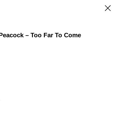
 Peacock – Too Far To Come
5