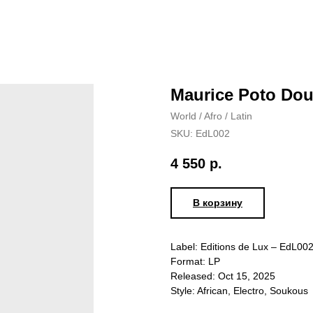
Maurice Poto Dou
World / Afro / Latin
SKU:
EdL002
4 550
р.
В корзину
Label: Editions de Lux – EdL00
Format: LP
Released: Oct 15, 2025
Style: African, Electro, Soukous