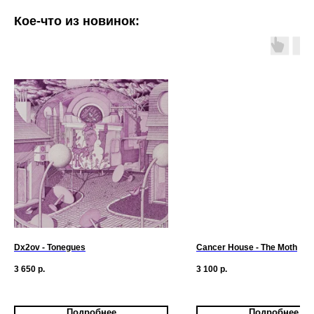
Кое-что из новинок:
Dx2ov - Tonegues
Cancer House - The Moth
3 650
р.
3 100
р.
Подробнее
Подробнее