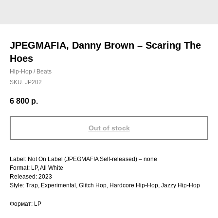
JPEGMAFIA, Danny Brown – Scaring The
Hoes
Hip-Hop / Beats
SKU:
JP202
6 800
р.
Out of stock
Label: Not On Label (JPEGMAFIA Self-released) – none
Format: LP, All White
Released: 2023
Style: Trap, Experimental, Glitch Hop, Hardcore Hip-Hop, Jazzy Hip-Hop
Формат: LP