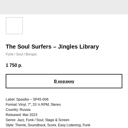
The Soul Surfers – Jingles Library
Funk / Soul / Boogie
1 750
р.
В корзину
Label: Spasibo – SP45-006
Format: Vinyl, 7", 33 ⅓ RPM, Stereo
Country: Russia
Released: Mar 2023
Genre: Jazz, Funk / Soul, Stage & Screen
Style: Theme, Soundtrack, Score, Easy Listening, Funk