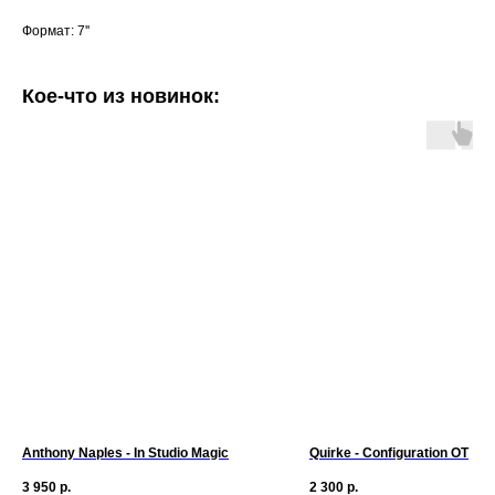
Формат: 7''
Кое-что из новинок:
Anthony Naples - In Studio Magic
Quirke - Configuration OT
3 950
р.
2 300
р.