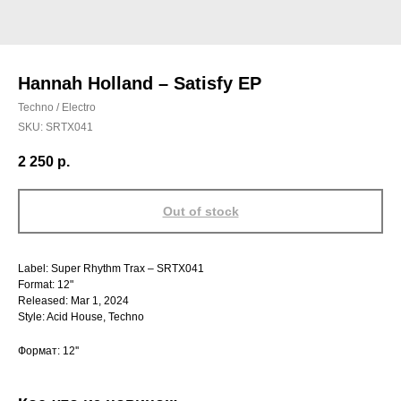
Hannah Holland – Satisfy EP
Techno / Electro
SKU:
SRTX041
2 250
р.
Out of stock
Label: Super Rhythm Trax – SRTX041
Format: 12"
Released: Mar 1, 2024
Style: Acid House, Techno
Формат: 12''