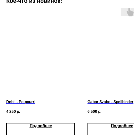
Кое-что из новинок:
Debit - Potpourri
Gabor Szabo - Spellbinder
4 250
р.
6 500
р.
Подробнее
Подробнее