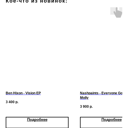
Кое-что из новинок:
Ben Hixon - Vision EP
Nashpaints - Everyone Good I
Molly
3 400
р.
3 900
р.
Подробнее
Подробнее