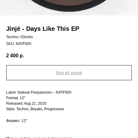
Jinjé - Days Like This EP
Techno / Electro
SKU:
NATF005
2 400
р.
Out of stock
Label: Natural Frequencies – NATF005
Format: 12"
Released: Aug 21, 2025
Style: Techno, Breaks, Progressive
Формат: 12''