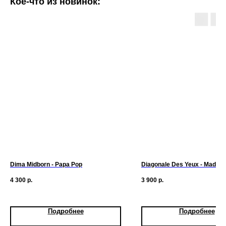
Кое-что из новинок:
Dima Midborn - Papa Pop
Diagonale Des Yeux - Madele
4 300
р.
3 900
р.
Подробнее
Подробнее