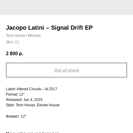
Jacopo Latini – Signal Drift EP
Tech House / Minimal
SKU:
CL
2 800
р.
Out of stock
Label: Altered Circuits – ALT017
Format: 12"
Released: Jun 4, 2025
Style: Tech House, Electro House
Формат: 12''