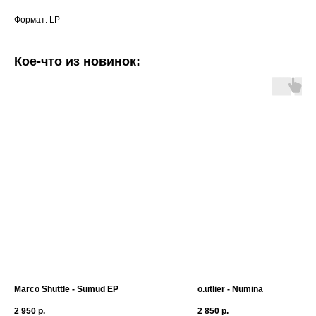
Формат: LP
Кое-что из новинок:
Marco Shuttle - Sumud EP
o.utlier - Numina
2 950
р.
2 850
р.