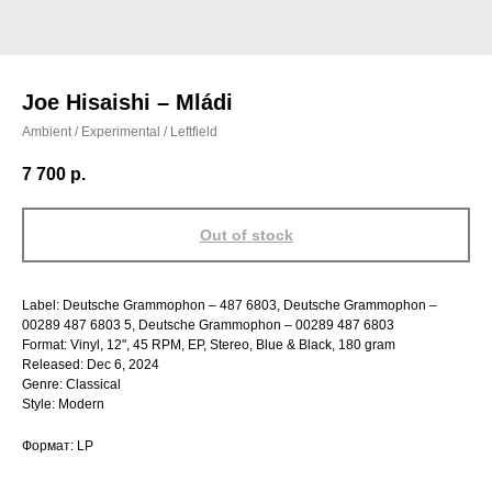
Joe Hisaishi – Mládi
Ambient / Experimental / Leftfield
7 700
р.
Out of stock
Label: Deutsche Grammophon – 487 6803, Deutsche Grammophon –
00289 487 6803 5, Deutsche Grammophon – 00289 487 6803
Format: Vinyl, 12", 45 RPM, EP, Stereo, Blue & Black, 180 gram
Released: Dec 6, 2024
Genre: Classical
Style: Modern
Формат: LP