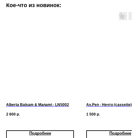
Кое-что из новинок:
Alberta Balsam & Manami - LNS002
Ах.Реп - Нечто (cassette)
2 600
р.
1 500
р.
Подробнее
Подробнее