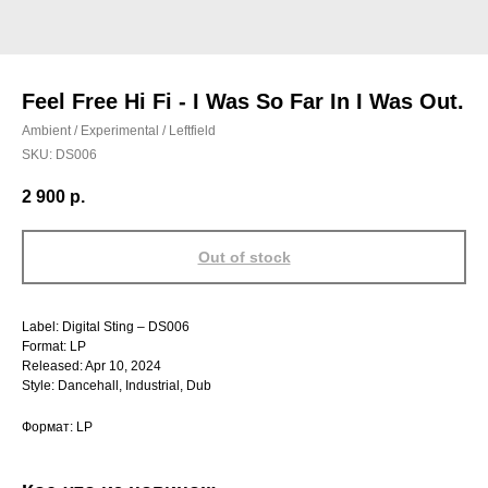
Feel Free Hi Fi - I Was So Far In I Was Out.
Ambient / Experimental / Leftfield
SKU:
DS006
2 900
р.
Out of stock
Label: Digital Sting – DS006
Format: LP
Released: Apr 10, 2024
Style: Dancehall, Industrial, Dub
Формат: LP