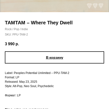
TAMTAM – Where They Dwell
Rock / Pop / Indie
SKU:
PPU-TAM-2
3 990
р.
В корзину
Label: Peoples Potential Unlimited – PPU-TAM-2
Format: LP
Released: May 23, 2025
Style: Alt-Pop, Neo Soul, Psychedelic
Формат: LP