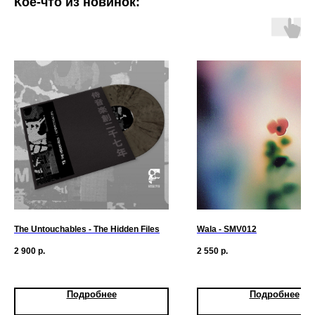
Кое-что из новинок:
The Untouchables - The Hidden Files
Wala - SMV012
2 900
р.
2 550
р.
Подробнее
Подробнее