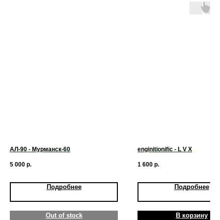
АЛ-90 ‎- Мурманск-​60
enginitionific - L V X
5 000
р.
1 600
р.
Подробнее
Подробнее
Out of stock
В корзину