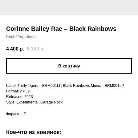
Corinne Bailey Rae – Black Rainbows
Rock / Pop / Indie
4 400
р.
6 300
р.
В корзину
Label: Thirty Tigers – BRM001LP, Black Rainbows Music – BRM001LP
Format: 2 x LP
Released: 2023
Style: Experimental, Garage Rock
Формат: LP
Кое-что из новинок: