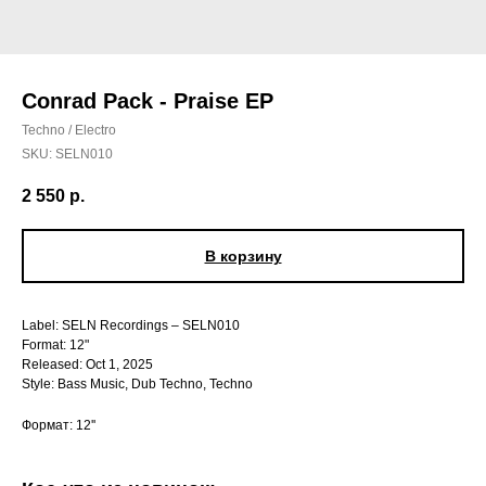
Conrad Pack - Praise EP
Techno / Electro
SKU:
SELN010
2 550
р.
В корзину
Label: SELN Recordings – SELN010
Format: 12"
Released: Oct 1, 2025
Style: Bass Music, Dub Techno, Techno
Формат: 12''