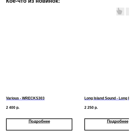
Кое-что из новинок:
Various - WRECKS303
Long Island Sound - Long Isl
2 400
р.
2 250
р.
Подробнее
Подробнее