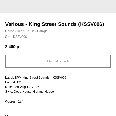
Various - King Street Sounds (KSSV006)
House / Deep House / Garage
SKU:
KSSV006
2 400
р.
Out of stock
Label: BPM King Street Sounds – KSSV006
Format: 12"
Released: Aug 12, 2025
Style: Deep House, Garage House
Формат: 12''