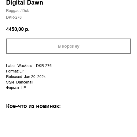
Digital Dawn
Reggae / Dub
DKR-276
4450,00
р.
В корзину
Label: Wackie's – DKR-276
Format: LP
Released: Jan 20, 2024
Style: Dancehall
Формат: LP
Кое-что из новинок: