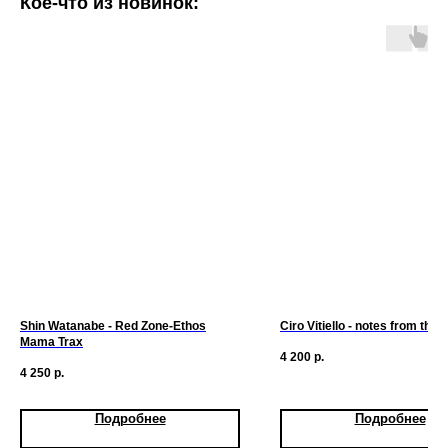
Кое-что из новинок:
Shin Watanabe - Red Zone-Ethos
Ciro Vitiello - notes from the a
Mama Trax
4 200
р.
4 250
р.
Подробнее
Подробнее