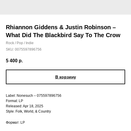
Rhiannon Giddens & Justin Robinson –
What Did The Blackbird Say To The Crow
Rock / Pop / Indie
SKU:
0075597896756
5 400
р.
В корзину
Label: Nonesuch – 075597896756
Format: LP
Released: Apr 18, 2025
Style: Folk, World, & Country
Формат: LP