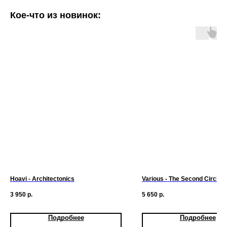
Кое-что из новинок:
Hoavi - Architectonics
Various - The Second Circle
3 950
р.
5 650
р.
Подробнее
Подробнее