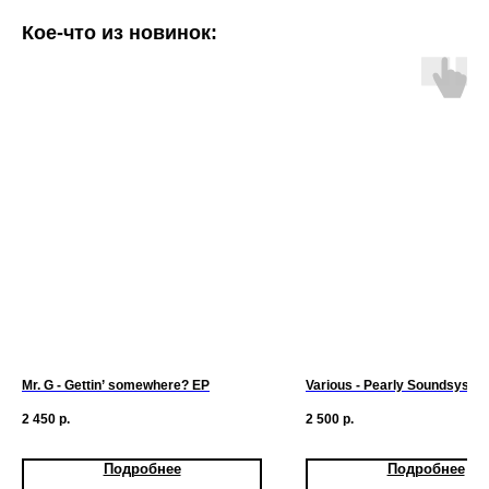
Кое-что из новинок:
Mr. G - Gettin’ somewhere? EP
Various - Pearly Soundsystem 
2 450
р.
2 500
р.
Подробнее
Подробнее