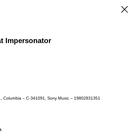
at Impersonator
1, Columbia – C-341091, Sony Music – 19802831351
k