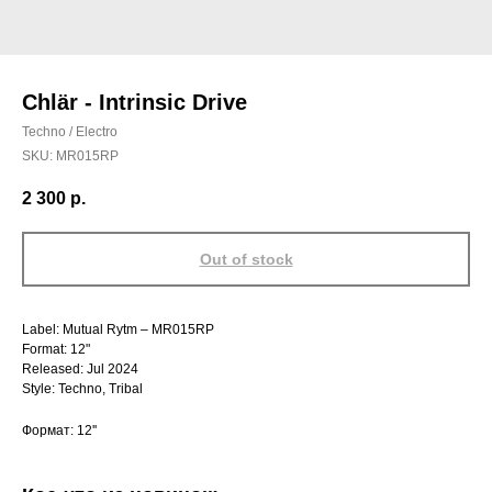
Chlär - Intrinsic Drive
Techno / Electro
SKU:
MR015RP
2 300
р.
Out of stock
Label: Mutual Rytm – MR015RP
Format: 12"
Released: Jul 2024
Style: Techno, Tribal
Формат: 12''