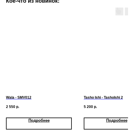
Кое-что из новинок:
Wala - SMV012
Tasho Ishi - TashoIshi 2
2 550
р.
5 200
р.
Подробнее
Подробнее