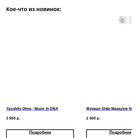
Кое-что из новинок:
Yasuhito Ohno - Music In DNA
Журнал Shilo Magazine №5
3 950
р.
2 400
р.
Подробнее
Подробнее