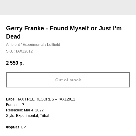
Gerry Franke - Found Myself or Just I'm
Dead
Ambient / Experimental / Leftfield
SKU:
TAX12012
2 550
р.
Out of stock
Label: TAX FREE RECORDS – TAX12012
Format: LP
Released: Mar 4, 2022
Style: Experimental, Tribal
Формат: LP