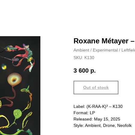
Roxane Métayer 
Ambient / Experimental / Leftfiel
SKU:
K130
3 600
р.
Out of stock
Label: (K-RAA-K)³ – K130
Format: LP
Released: May 15, 2025
Style: Ambient, Drone, Neofolk