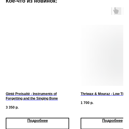
Кое-что из новинок:
Gintė Preisaitė - Instruments of
Thriwax & Mouraz - Low Tide
Forgetting and the Singing Bone
1 700
р.
3 350
р.
Подробнее
Подробнее