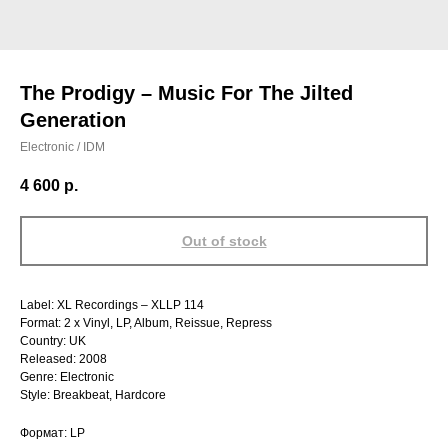
The Prodigy – Music For The Jilted
Generation
Electronic / IDM
4 600
р.
Out of stock
Label: XL Recordings – XLLP 114
Format: 2 x Vinyl, LP, Album, Reissue, Repress
Country: UK
Released: 2008
Genre: Electronic
Style: Breakbeat, Hardcore
Формат: LP