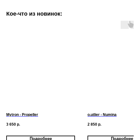
Кое-что из новинок:
Mytron - Propeller
o.utlier - Numina
3 650
р.
2 850
р.
Подробнее
Подробнее