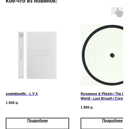
Кое-что из новинок:
enginitionific - L V X
Response & Pliskin / The Dro
World - Last Breath / Core D
1 600
р.
1 800
р.
Подробнее
Подробнее