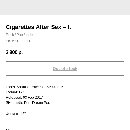
Cigarettes After Sex ‎– I.
Rock / Pop / Indie
SKU:
SP-001EP
2 800
р.
Out of stock
Label: Spanish Prayers ‎– SP-001EP
Format: 12"
Released: 03 Feb 2017
Style: Indie Pop, Dream Pop
Формат: 12''