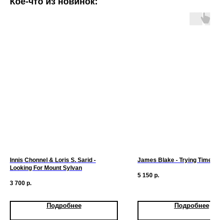
Кое-что из новинок:
Innis Chonnel & Loris S. Sarid -
James Blake - Trying Times
Looking For Mount Sylvan
5 150
р.
3 700
р.
Подробнее
Подробнее