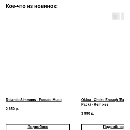
Кое-что из новинок:
Rolando Simmons - Pseudo-Muso
Oklou - Choke Enough (Expa
Pack) - Remixes
2 650
р.
3 990
р.
Подробнее
Подробнее