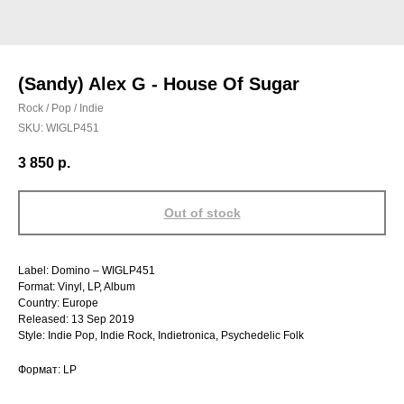
(Sandy) Alex G - House Of Sugar
Rock / Pop / Indie
SKU:
WIGLP451
3 850
р.
Out of stock
Label: Domino ‎– WIGLP451
Format: Vinyl, LP, Album
Country: Europe
Released: 13 Sep 2019
Style: Indie Pop, Indie Rock, Indietronica, Psychedelic Folk
Формат: LP