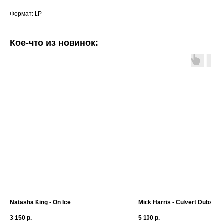
Формат: LP
Кое-что из новинок:
Natasha King - On Ice
Mick Harris - Culvert Dubs S
3 150
р.
5 100
р.