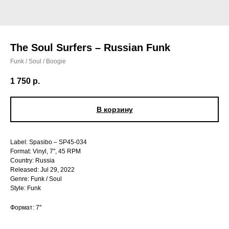
The Soul Surfers – Russian Funk
Funk / Soul / Boogie
1 750
р.
В корзину
Label: Spasibo – SP45-034
Format: Vinyl, 7", 45 RPM
Country: Russia
Released: Jul 29, 2022
Genre: Funk / Soul
Style: Funk
Формат: 7''