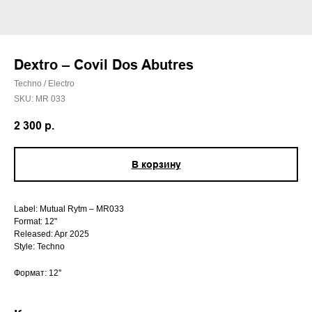
Dextro – Covil Dos Abutres
Techno / Electro
SKU:
MR 033
2 300
р.
В корзину
Label: Mutual Rytm – MR033
Format: 12"
Released: Apr 2025
Style: Techno
Формат: 12''