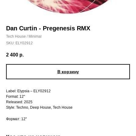
Dan Curtin - Pregenesis RMX
Tech House / Minimal
SKU:
ELY02912
2 400
р.
В корзину
Label: Elypsia – ELY02912
Format: 12"
Released: 2025
Style: Techno, Deep House, Tech House
Формат: 12''