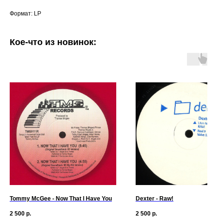
Формат: LP
Кое-что из новинок:
Tommy McGee - Now That I Have You
Dexter - Raw!
2 500
р.
2 500
р.