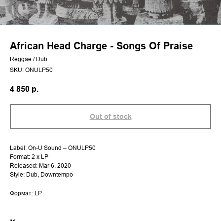
African Head Charge - Songs Of Praise
Reggae / Dub
SKU:
ONULP50
4 850
р.
Out of stock
Label: On-U Sound – ONULP50
Format: 2 x LP
Released: Mar 6, 2020
Style: Dub, Downtempo
Формат: LP